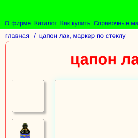
О фирме
Каталог
Как купить
Справочные м
главная
/
цапон лак, маркер по стеклу
цапон ла