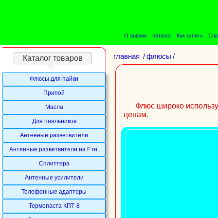
О фирме
Каталог
Как купить
Спр
главная
/
флюсы
/
Каталог товаров
Флюсы для пайки
Припой
Флюс широко используе
Масла
ценам.
Для паяльников
Антенные разветвители
Антенные разветвители на F гн.
Сплиттера
Антенные усилители
Телефонные адаптеры
Термопаста КПТ-8