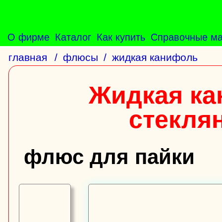
О фирме
Каталог
Как купить
Справочные м
главная
/
флюсы
/
жидкая канифоль
Жидкая ка
стекля
флюс для пайки