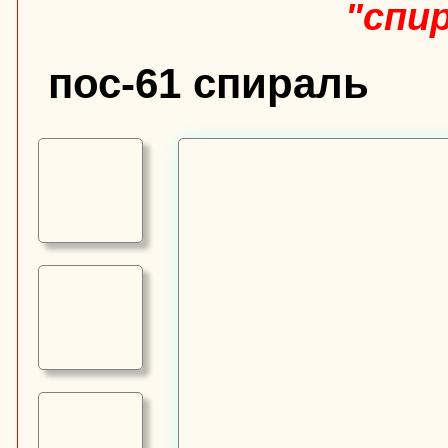
"спи
пос-61 спираль