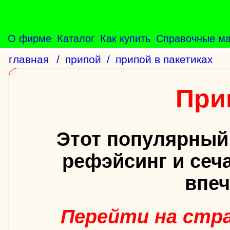
О фирме
Каталог
Как купить
Справочные м
главная
/
припой
/
припой в пакетиках
Прип
Этот популярный
рефэйсинг и сеч
впе
Перейти на стра