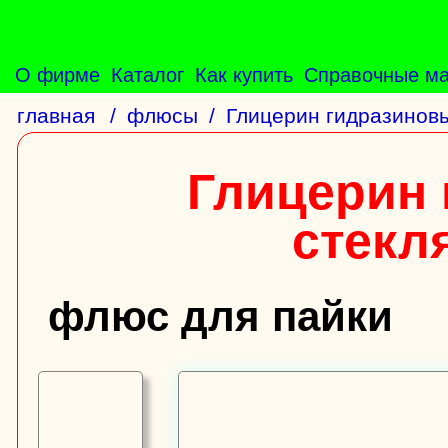
О фирме
Каталог
Как купить
Справочные м
главная
/
флюсы
/
Глицерин гидразинов
Глицерин 
стекл
флюс для пайки